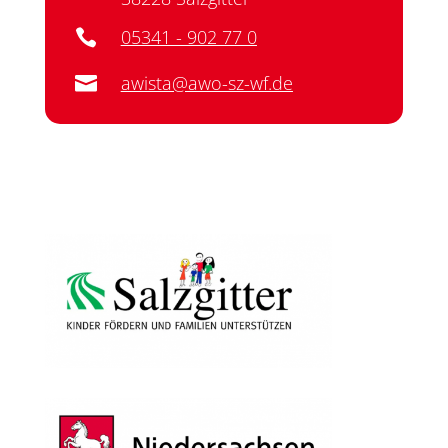
05341 - 902 77 0

awista@awo-sz-wf.de
