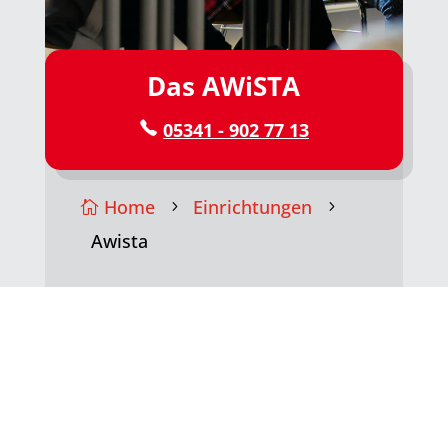
Das
AWiSTA
05341 -
902 77 13
Home
Einrichtungen
5
5

Awista