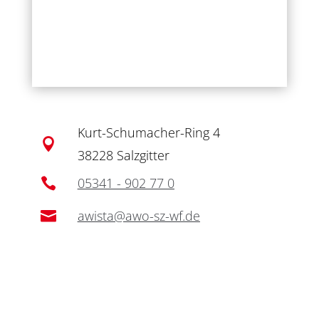
Kurt-Schumacher-Ring 4

38228 Salzgitter
05341 - 902 77 0

awista@awo-sz-wf.de
